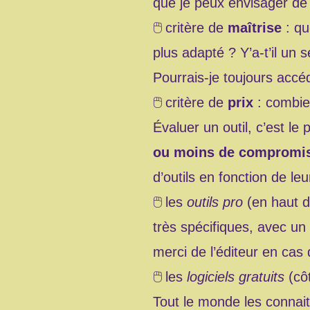
que je peux envisager de l
critère de
maîtrise
: que
plus adapté ? Y’a-t’il un 
Pourrais-je toujours acc
critère de
prix
: combien
Évaluer un outil, c’est le 
ou moins de compromi
d’outils en fonction de leu
les
outils pro
(en haut du
très spécifiques, avec un
merci de l’éditeur en cas d
les
logiciels gratuits
(côt
Tout le monde les connai