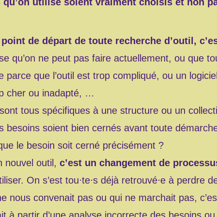
s qu’on utilise soient vraiment choisis et non p
 point de départ de toute recherche d’outil, c’
se qu’on ne peut pas faire actuellement, ou que t
e parce que l’outil est trop compliqué, ou un logici
op cher ou inadapté, …
s sont tous spécifiques à une structure ou un collect
les besoins soient bien cernés avant toute démarche 
que le besoin soit cerné précisément ?
 nouvel outil,
c’est un changement de processus
tiliser. On s’est tou⋅te⋅s déjà retrouvé⋅e à perdre 
ne nous convenait pas ou qui ne marchait pas, c’es
ait à partir d’une analyse incorrecte des besoins ou